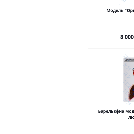
Модель "Орг
8 000
Барельєфна мод
л