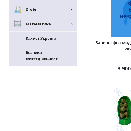
Хімія
Математика
Захист України
Барельєфна мод
л
Безпека
життєдіяльності
3 900