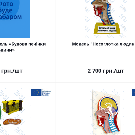
ель «Будова печінки
Модель "Носоглотка людин
юдини»
грн.
/шт
2 700
грн.
/шт