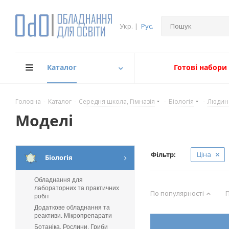
Укр.
|
Рус.
Каталог
Готові набори
Головна
-
Каталог
-
Середня школа, Гімназія
-
Біологія
-
Людин
Моделі
Фільтр:
Ціна
Біологія
Обладнання для
лабораторних та практичних
По популярності
П
робіт
Додаткове обладнання та
реактиви. Мікропрепарати
Ботаніка. Рослини. Гриби