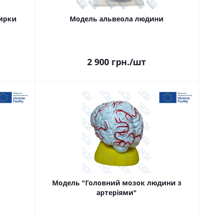
нирки
Модель альвеола людини
2 900
грн.
/шт
Модель "Головний мозок людини з
артеріями"