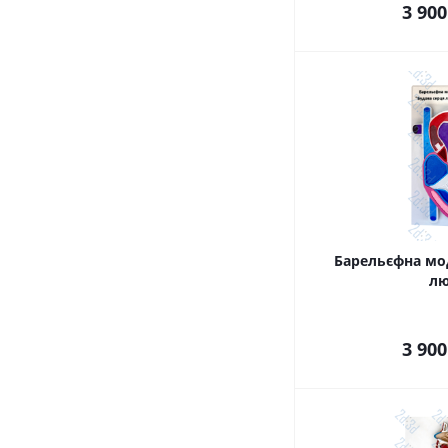
3 900
Барельєфна мо
л
3 900