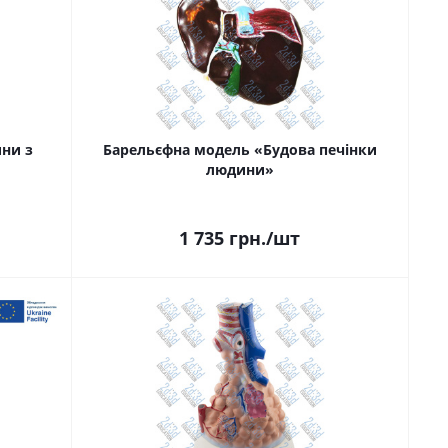
ни з
Барельєфна модель «Будова печінки
людини»
1 735
грн.
/шт