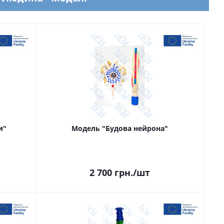
и"
Модель "Будова нейрона"
2 700
грн.
/шт