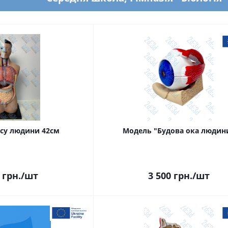
су людини 42см
Модель "Будова ока людин
грн.
/шт
3 500
грн.
/шт