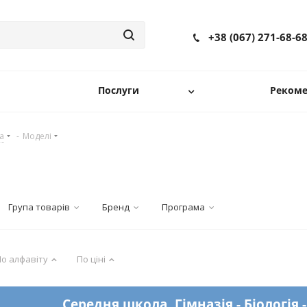
+38 (067) 271-68-6
Послуги
Рекоме
а
-
Моделі
Група товарів
Бренд
Програма
о алфавіту
По ціні
Середня школа, Гімназія - Біологія 