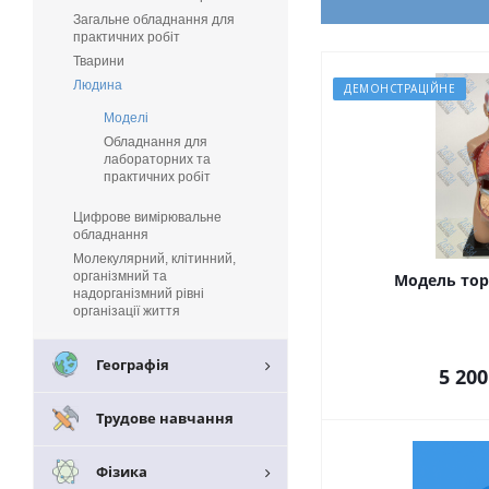
Загальне обладнання для
практичних робіт
Тварини
Людина
ДЕМОНСТРАЦІЙНЕ
Моделі
Обладнання для
лабораторних та
практичних робіт
Цифрове вимірювальне
обладнання
Молекулярний, клітинний,
організмний та
Модель тор
надорганізмний рівні
організації життя
Географія
5 200
Трудове навчання
Фізика