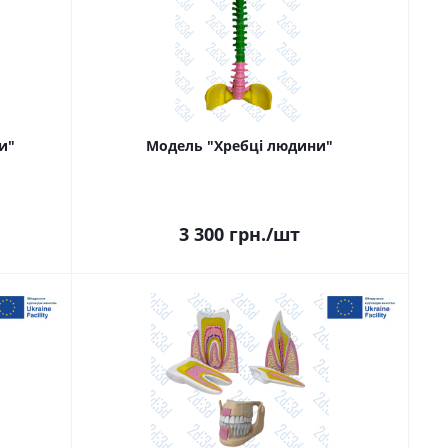
и"
Модель "Хребці людини"
3 300
грн.
/шт