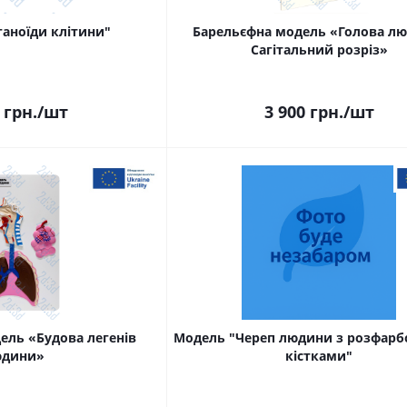
аноїди клітини"
Барельєфна модель «Голова л
Сагітальний розріз»
грн.
/шт
3 900
грн.
/шт
ель «Будова легенів
Модель "Череп людини з розфар
юдини»
кістками"