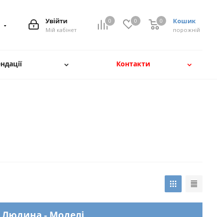
Увійти
Кошик
0
0
0
8
Мій кабінет
порожній
ндації
Контакти
- Людина - Моделі