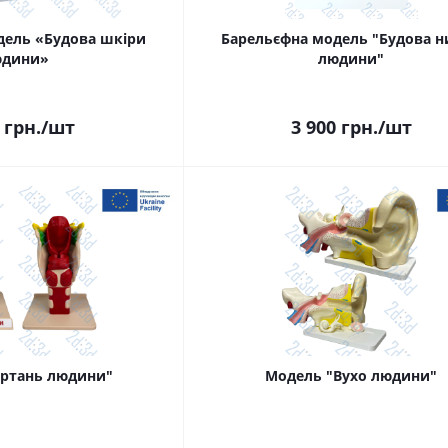
дель «Будова шкіри
Барельєфна модель "Будова 
юдини»
людини"
грн.
/шт
3 900
грн.
/шт
ортань людини"
Модель "Вухо людини"