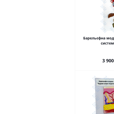
Барельєфна мод
систе
3 900