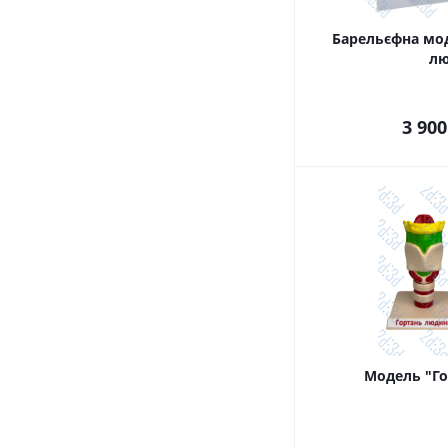
Барельєфна мо
л
3 900
Модель "Г