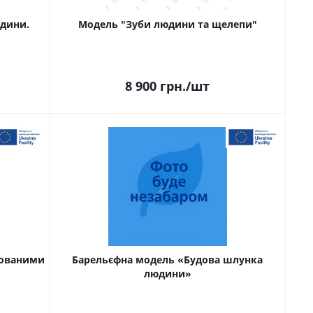
юдини.
Модель "Зуби людини та щелепи"
8 900
грн.
/шт
бованими
Барельєфна модель «Будова шлунка
людини»