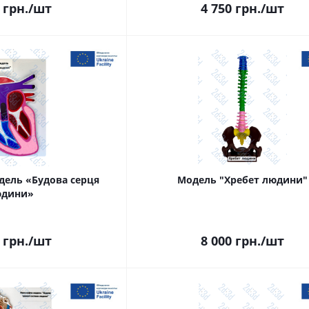
грн.
/шт
4 750
грн.
/шт
дель «Будова серця
Модель "Хребет людини"
юдини»
грн.
/шт
8 000
грн.
/шт