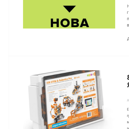
п
/
E
г
м
і