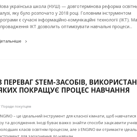
Нова українська школа (НУШ) — довготермінова реформа освітн
галузі, яку було розпочато у 2018 році. Головним інструментом
рограми є сучасні інформаційно-комунікаційні технології (ІКТ). М
впровадження ІКТ дозволить оптимізувати навчальні процеси...
Детальніше
8 ПЕРЕВАГ STEM-ЗАСОБІВ, ВИКОРИСТА
ЯКИХ ПОКРАЩУЄ ПРОЦЕС НАВЧАННЯ
/ Поради покупцям
NGINO – це ідеальний інструмент для класної кімнати, щоб навчатися
ру та дослідження. Іноді буває важко знайти способи зацікавити учні
олодших класів освітнім процесом, але з ENGINO ви отримаєте ідеал
нструмент для заохочення до навчан...