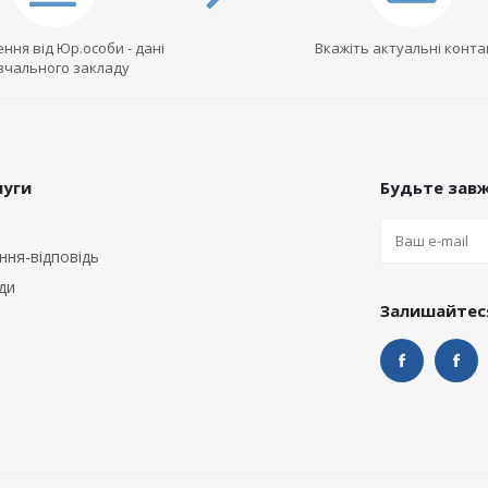
ння від Юр.особи - дані
Вкажіть актуальні конта
вчального закладу
луги
Будьте завж
ння-відповідь
ди
Залишайтеся