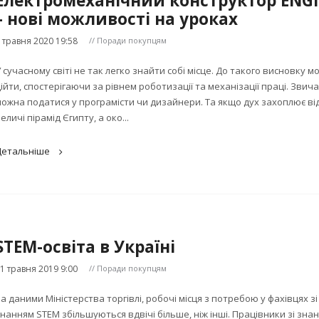
Електромеханічний конструктор ENG
– нові можливості на уроках
 травня 2020 19:58
// Поради покупцям
 сучасному світі не так легко знайти собі місце. До такого висновку м
ійти, спостерігаючи за рівнем роботизації та механізації праці. Звич
ожна податися у програмісти чи дизайнери. Та якщо дух захоплює ві
еличі пірамід Єгипту, а око...
Детальніше
STEM-освіта в Україні
1 травня 2019 9:00
// Поради покупцям
а даними Міністерства торгівлі, робочі місця з потребою у фахівцях зі
нанням STEM збільшуються вдвічі більше, ніж інші. Працівники зі зна