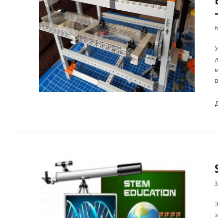
6
У
д
м
в
3
З
з