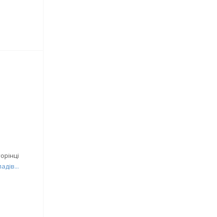
орінці
дів...