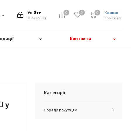
Увійти
Кошик
0
0
0
8
Мій кабінет
порожній
ндації
Контакти
Категорії
Ш у
Поради покупцям
9