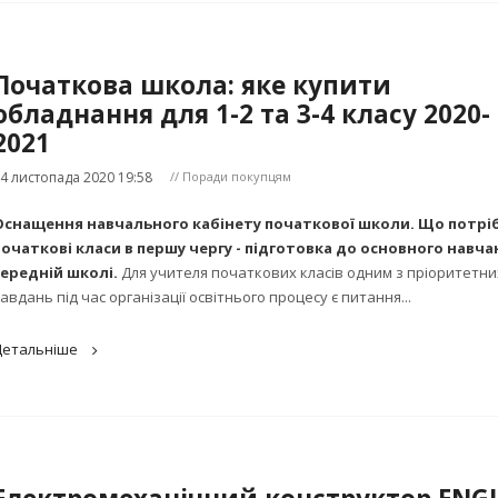
Початкова школа: яке купити
обладнання для 1-2 та 3-4 класу 2020-
2021
4 листопада 2020 19:58
// Поради покупцям
Оснащення навчального кабінету початкової школи. Що потрі
початкові класи в першу чергу - підготовка до основного навча
середній школі.
Для учителя початкових класів одним з пріоритетни
авдань під час організації освітнього процесу є питання...
Детальніше