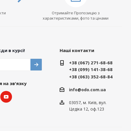
кти
Отримайте Пропозицію з
характеристиками, фото та цінами
ди в курсі!
Наші контакти
+38 (067) 271-68-68
+38 (099) 141-38-68
+38 (063) 352-68-84
 на зв'язку
info@odo.com.ua
03057, м. Київ, вул.
Цедіка 12, оф.123