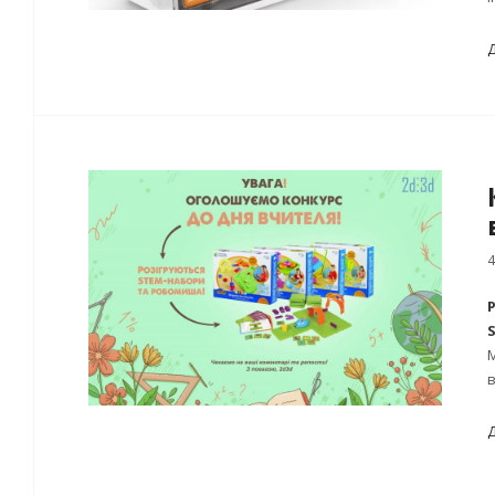
4
М
в