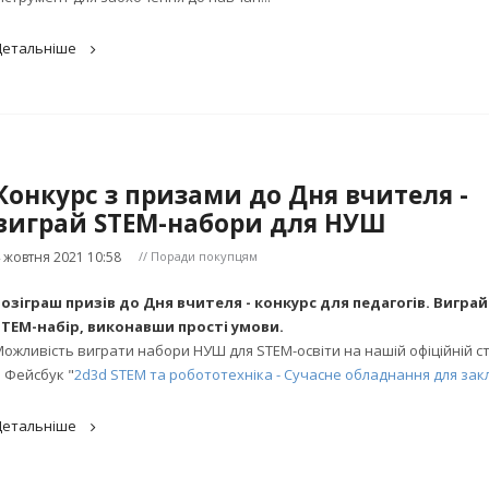
Детальніше
Конкурс з призами до Дня вчителя -
виграй STEM-набори для НУШ
 жовтня 2021 10:58
// Поради покупцям
Розіграш призів до Дня вчителя - конкурс для педагогів. Виграй
STEM-набір, виконавши прості умови.
ожливість виграти набори НУШ для STEM-освіти на нашій офіційній ст
 Фейсбук "
2d3d STEM та робототехніка - Сучасне обладнання для закла
Детальніше