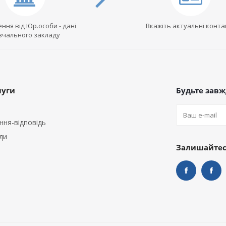
ння від Юр.особи - дані
Вкажіть актуальні конта
вчального закладу
луги
Будьте завжд
ння-відповідь
ди
Залишайтеся