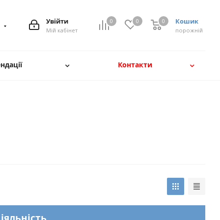
Увійти
Кошик
0
0
0
8
Мій кабінет
порожній
ндації
Контакти
діяльність