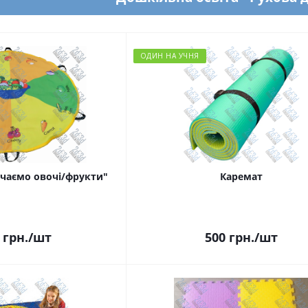
ОДИН НА УЧНЯ
вчаємо овочі/фрукти"
Каремат
грн.
/шт
500
грн.
/шт