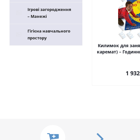
Ігрові загородження
– Манежі
Гігієна навчального
простору
Килимок для заня
каремат) – Годинн
1 932