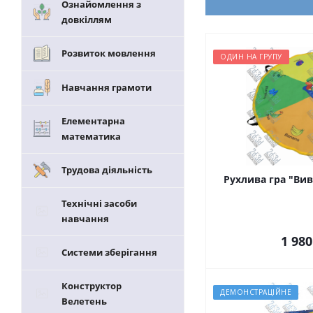
Ознайомлення з
довкіллям
Розвиток мовлення
ОДИН НА ГРУПУ
Навчання грамоти
Елементарна
математика
Трудова діяльність
Рухлива гра "Ви
Технічні засоби
навчання
1 980
Системи зберігання
Конструктор
ДЕМОНСТРАЦІЙНЕ
Велетень