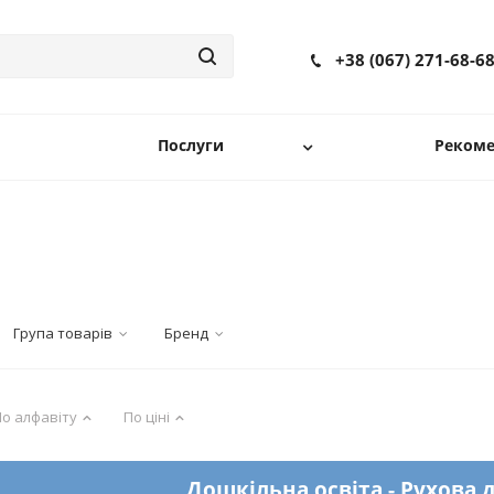
+38 (067) 271-68-6
Послуги
Рекоме
Група товарів
Бренд
о алфавіту
По ціні
Дошкільна освіта - Рухова 