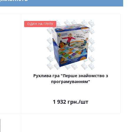
ОДИН НА ГРУПУ
Рухлива гра "Перше знайомство з
програмуванням"
1 932
грн.
/шт