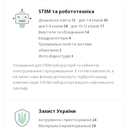
STEM та робототехніка
Дошкільна освіта
12
для 1-4 класів
43
для 5-9 класів
58
для 10-12 класів
17
Верстати та обладнання
14
Квадрокоптери
4
Тренувальні поля та системи
зберігання
2
Фото-Відеостудія
3
Оснащення для STEM-лабораторій та кабінетів
конструювання і програмування. Є готові комплекти, а
на запит наші фахівці допоможуть підібрати кращу
комплектацію STEAM-лабораторії вашого навчального
закладу.
Захист України
Інструменти і пристосування
24
Матеріали (перев’язувальні)
28