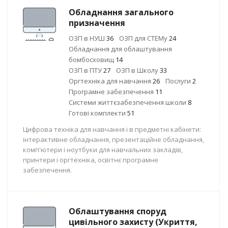
Обладнання загального
призначення
ОЗП в НУШ
36
ОЗП для СТЕМу
24
Обладнання для облаштування
бомбосховищ
14
ОЗП в ПТУ
27
ОЗП в Школу
33
Оргтехніка для навчання
26
Послуги
2
Програмне забезпечення
11
Системи життєзабезпечення школи
8
Готові комплекти
51
Цифрова техніка для навчання і в предметні кабінети:
інтерактивне обладнання, презентаційне обладнання,
комп'ютери і ноутбуки для навчальних закладів,
принтери і оргтехніка, освітнє програмне
забезпечення.
Облаштування споруд
цивільного захисту (Укриття,