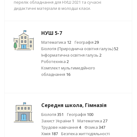
перелік обладнання для НУШ 2021 та сучасні
дидактичні матеріали в молодші класи.
НУШ 5-7
Математика
12
Географія
29
Біологія (Природнича освітня галузь)
52
Інформатична освітня галузь
2
Роботехніка
2
Комплект мультимедійного
обладнання
16
Середня школа, Гімназія
Біологія
351
Географія
100
Захист України
1
Математика
27
Трудове навчання
4
Фізика
347
Хімія
187
Безпека життєдіяльності