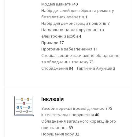
Моделі (макети)
40
Набір деталей для збірки та ремонту
безпілотних апаратів
1
Набір для демонстрацій польотів
7
Навчально-наочні друковані та
електронні засоби
4
Прилади
17
Програмне забезпечення
11
Спеціалізоване навчальне обладнання
та обладнання тренажу
73
Спорядження
94
Тактична Амуніція
3
Інклюзія
Засоби корекції ігрової діяльності
75
Інтелектуальні порушення
40
Обладнання загального корекційного
призначення
69
Порушення зору
32