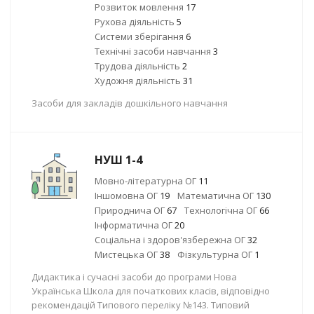
Розвиток мовлення
17
Рухова діяльність
5
Системи зберігання
6
Технічні засоби навчання
3
Трудова діяльність
2
Художня діяльність
31
Засоби для закладів дошкільного навчання
НУШ 1-4
Мовно-літературна ОГ
11
Іншомовна ОГ
19
Математична ОГ
130
Природнича ОГ
67
Технологічна ОГ
66
Інформатична ОГ
20
Соціальна і здоров'язбережна ОГ
32
Мистецька ОГ
38
Фізкультурна ОГ
1
Дидактика і сучасні засоби до програми Нова
Українська Школа для початкових класів, відповідно
рекомендацій Типового переліку №143. Типовий