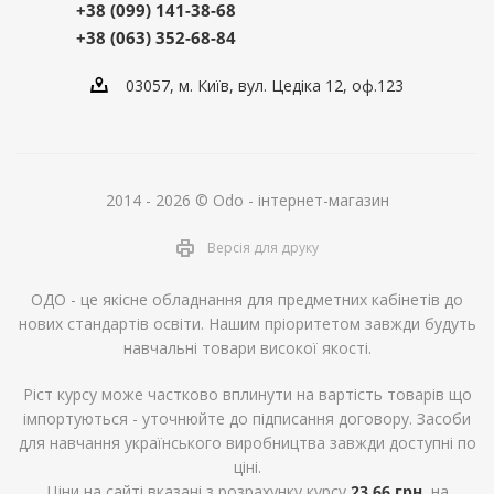
+38 (099) 141-38-68
+38 (063) 352-68-84
03057, м. Київ, вул. Цедіка 12, оф.123
2014 - 2026 © Odo - інтернет-магазин
Версія для друку
ОДО - це якісне обладнання для предметних кабінетів до
нових стандартів освіти. Нашим пріоритетом завжди будуть
навчальні товари високої якості.
Ріст курсу може частково вплинути на вартість товарів що
імпортуються - уточнюйте до підписання договору. Засоби
для навчання українського виробництва завжди доступні по
ціні.
Ціни на сайті вказані з розрахунку курсу
23,66 грн.
на