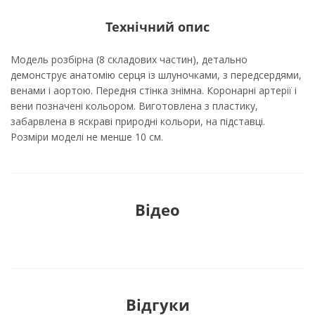
Технічний опис
Модель розбірна (8 складових частин), детально
демонструє анатомію серця із шлуночками, з передсердями,
венами і аортою. Передня стінка знімна. Коронарні артерії і
вени позначені кольором. Виготовлена з пластику,
забарвлена в яскраві природні кольори, на підставці.
Розміри моделі не менше 10 см.
Відео
Відгуки