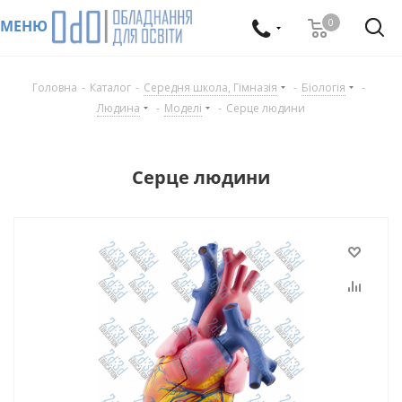
0
МЕНЮ
Головна
-
Каталог
-
Середня школа, Гімназія
-
Біологія
-
Людина
-
Моделі
-
Серце людини
Серце людини