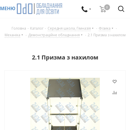
0
МЕНЮ
Головна
-
Каталог
-
Середня школа, Гімназія
-
Фізика
-
Механіка
-
Демонстраційне обладнання
-
2.1 Призма з нахилом
2.1 Призма з нахилом