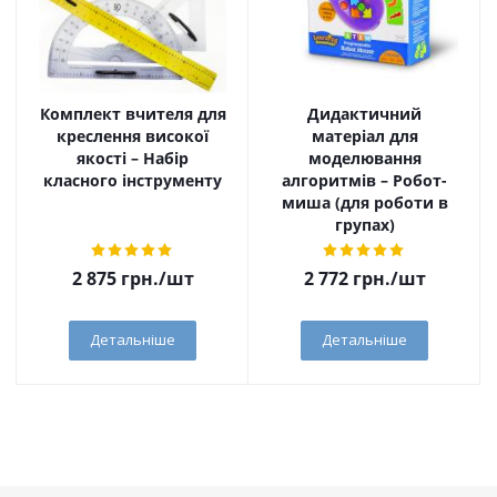
Комплект вчителя для
Дидактичний
креслення високої
матеріал для
якості – Набір
моделювання
класного інструменту
алгоритмів – Робот-
миша (для роботи в
групах)
2 875
грн.
/шт
2 772
грн.
/шт
Детальніше
Детальніше