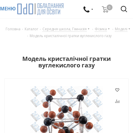
0
МЕНЮ
Головна
-
Каталог
-
Середня школа, Гімназія
-
Фізика
-
Моделі
-
Модель кристалічної гратки вуглекислого газу
Модель кристалічної гратки
вуглекислого газу