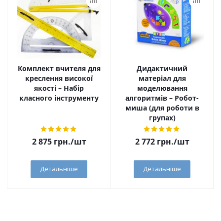
Комплект вчителя для
Дидактичний
креслення високої
матеріал для
якості – Набір
моделювання
класного інструменту
алгоритмів – Робот-
миша (для роботи в
групах)
2 875
грн.
/шт
2 772
грн.
/шт
Детальніше
Детальніше