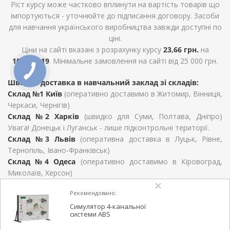
Ріст курсу може частково вплинути на вартість товарів що
імпортуються - уточнюйте до підписання договору. Засоби
для навчання українського виробництва завжди доступні по
ціні.
Ціни на сайті вказані з розрахунку курсу
23,66 грн.
на
10.12.2019
. Мінімальне замовлення на сайті від 25 000 грн.
Швидка доставка в навчальний заклад зі складів:
Склад №1 Київ
(оперативно доставимо в Житомир, Вінниця,
Черкаси, Чернігів)
Склад №2 Харків
(швидко для Суми, Полтава, Дніпро)
Увага! Донецьк і Луганськ - лише підконтрольні території.
Склад №3 Львів
(оперативна доставка в Луцьк, Рівне,
Тернопіль, Івано-Франківськ)
Склад №4 Одеса
(оперативно доставимо в Кіровоград,
Миколаїв, Херсон)
Для Закарпатської області, Хмельницький, Чернівців та
Рекомендовано:
Запоріжжя терміни визначаються умовами договору
поставки.
Симулятор 4-канальної
системи ABS