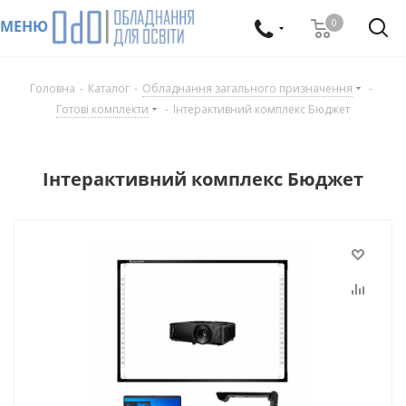
0
МЕНЮ
Головна
-
Каталог
-
Обладнання загального призначення
-
Готові комплекти
-
Інтерактивний комплекс Бюджет
Інтерактивний комплекс Бюджет