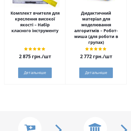
Комплект вчителя для
Дидактичний
креслення високої
матеріал для
якості – Набір
моделювання
класного інструменту
алгоритмів – Робот-
миша (для роботи в
групах)
2 875
грн.
/шт
2 772
грн.
/шт
Детальніше
Детальніше