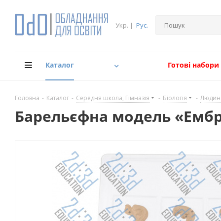
Укр.
|
Рус.
Каталог
Готові набори
Головна
-
Каталог
-
Середня школа, Гімназія
-
Біологія
-
Людин
Барельєфна модель «Емб