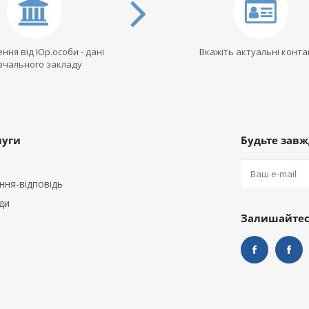
ння від Юр.особи - дані
Вкажіть актуальні конта
вчального закладу
луги
Будьте завжд
ння-відповідь
ди
Залишайтеся