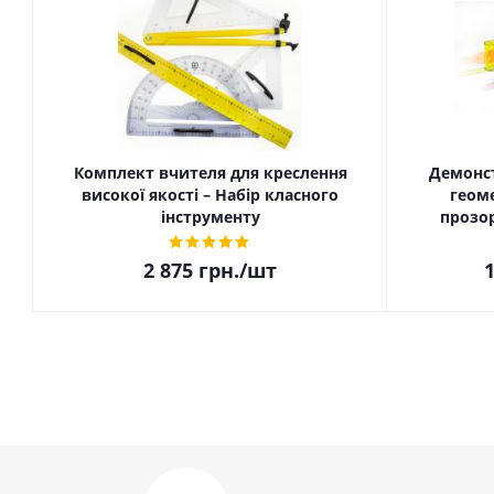
Комплект вчителя для креслення
Демонст
високої якості – Набір класного
геоме
інструменту
прозор
2 875
грн.
/шт
1