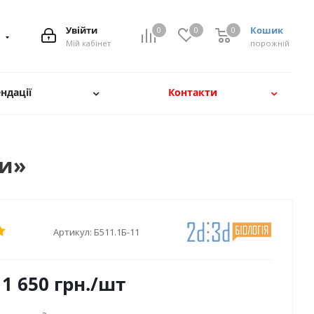
Увійти
Кошик
0
0
0
8
Мій кабінет
порожній
ндації
Контакти
ни»
Артикул:
Б511.1Б-11
1 650
грн.
/шт