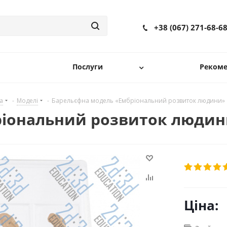
+38 (067) 271-68-6
Послуги
Рекоме
а
-
Моделі
-
Барельєфна модель «Ембріональний розвиток людини»
ріональний розвиток люди
Ціна: