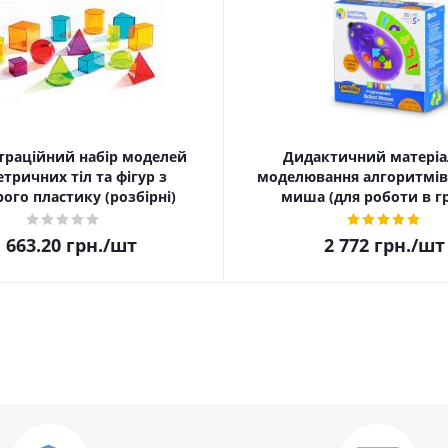
раційний набір моделей
Дидактичний матеріа
тричних тіл та фігур з
моделювання алгоритмів 
ого пластику (розбірні)
миша (для роботи в г
 663.20
грн.
/шт
2 772
грн.
/шт