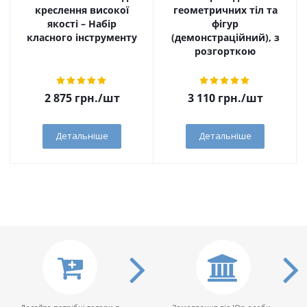
креслення високої
геометричних тіл та
якості – Набір
фігур
класного інструменту
(демонстраційний), з
розгорткою
2 875
грн.
/шт
3 110
грн.
/шт
Детальніше
Детальніше