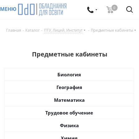
0
МЕНЮ
Главная
-
Каталог
-
ПТУ, Лицей, Институт
-
Предметные кабинеты
Предметные кабинеты
Биология
География
Математика
Трудовое обучение
Физика
Химия