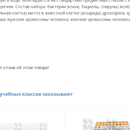
ую в воде. Монтируются на стандартных предметных стеклах с 
речню. Состав набора: бактерии (кокки, бациллы, спирулы) воз
ельная клетка) митоз в животной клетке (аскарида) дрозофила; 
ушки; мужские хромосомы человека; женские хромосомы человека
л отзыв об этом товаре!
 учебных классов заказывают