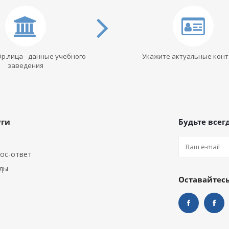
Юр.лица - данные учебного
Укажите актуальные кон
заведения
уги
Будьте всегд
ос-ответ
ды
Оставайтесь