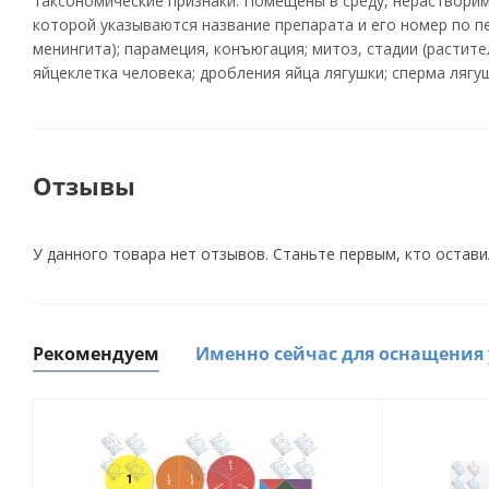
таксономические признаки. Помещены в среду, нерастворим
которой указываются название препарата и его номер по пе
менингита); парамеция, конъюгация; митоз, стадии (растит
яйцеклетка человека; дробления яйца лягушки; сперма ляг
Отзывы
У данного товара нет отзывов. Станьте первым, кто остави
Рекомендуем
Именно сейчас для оснащения