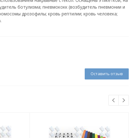
использованием накрывные стекол. Оснащены этикеткой, на
будитель ботулизма; пневмококк (возбудитель пневмонии и
хромосомы дрозофилы; кровь рептилии; кровь человека;
.
Оставить отзыв