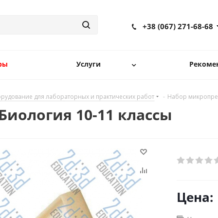
+38 (067) 271-68-68
ры
Услуги
Рекоме
рудование для лабораторных и практических работ
-
Набор микропреп
Биология 10-11 классы
Цена: