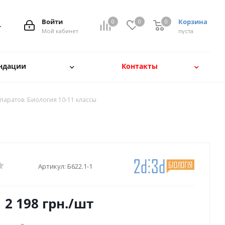
Войти
Корзина
0
0
0
Мой кабинет
пуста
ндации
Контакты
аратов. Биология 10-11 классы
Артикул:
Б622.1-1
2 198
грн.
/шт