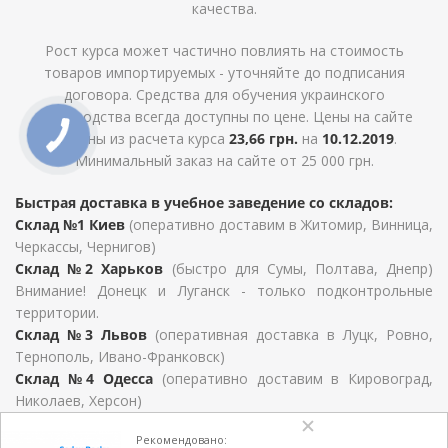
качества.
Рост курса может частично повлиять на стоимость
товаров импортируемых - уточняйте до подписания
договора. Средства для обучения украинского
производства всегда доступны по цене. Цены на сайте
указаны из расчета курса
23,66 грн.
на
10.12.2019
.
Минимальный заказ на сайте от 25 000 грн.
Быстрая доставка в учебное заведение со складов:
Склад №1 Киев
(оперативно доставим в Житомир, Винница,
Черкассы, Чернигов)
Склад №2 Харьков
(быстро для Сумы, Полтава, Днепр)
Внимание! Донецк и Луганск - только подконтрольные
территории.
Склад №3 Львов
(оперативная доставка в Луцк, Ровно,
Тернополь, Ивано-Франковск)
Склад №4 Одесса
(оперативно доставим в Кировоград,
Николаев, Херсон)
Для Закарпатской области, Хмельницкий, Черновцы и
Рекомендовано:
Запорожье сроки определяются условиями договора