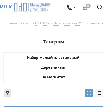
0
МЕНЮ
Главная
-
Каталог
-
НУШ 1-4
-
Математическая ОО
-
Танграм
Танграм
Набор малый пластиковый
Деревянный
На магнитах