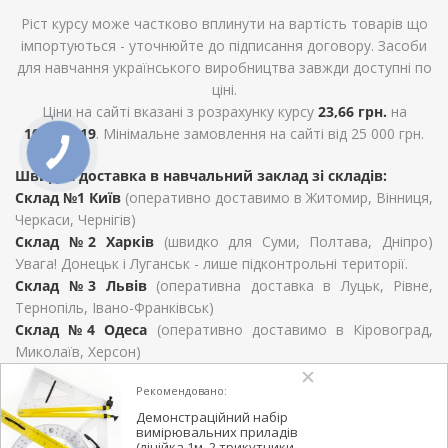
Ріст курсу може частково вплинути на вартість товарів що
імпортуються - уточнюйте до підписання договору. Засоби
для навчання українського виробництва завжди доступні по
ціні.
Ціни на сайті вказані з розрахунку курсу
23,66 грн.
на
10.12.2019
. Мінімальне замовлення на сайті від 25 000 грн.
Швидка доставка в навчальний заклад зі складів:
Склад №1 Київ
(оперативно доставимо в Житомир, Вінниця,
Черкаси, Чернігів)
Склад №2 Харків
(швидко для Суми, Полтава, Дніпро)
Увага! Донецьк і Луганськ - лише підконтрольні території.
Склад №3 Львів
(оперативна доставка в Луцьк, Рівне,
Тернопіль, Івано-Франківськ)
Склад №4 Одеса
(оперативно доставимо в Кіровоград,
Миколаїв, Херсон)
Для Закарпатської області, Хмельницький, Чернівців та
Рекомендовано:
Запоріжжя терміни визначаються умовами договору
поставки.
Демонстраційний набір
вимірювальних приладів
(лінійка 1м, 2 трикутники,