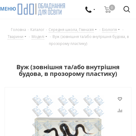
0
МЕНЮ
Головна
-
Каталог
-
Середня школа, Гімназія
-
Біологія
-
Тварини
-
Моделі
-
Вуж (зовнішня та/або внутрішня будова, в
прозорому пластику)
Вуж (зовнішня та/або внутрішня
будова, в прозорому пластику)