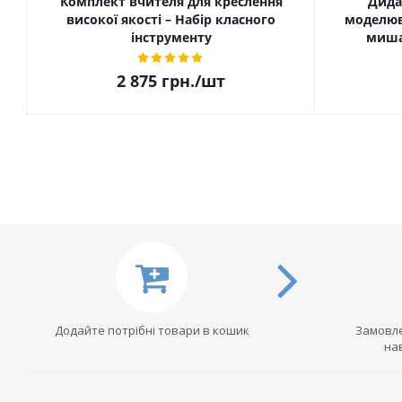
Комплект вчителя для креслення
Дида
високої якості – Набір класного
моделюв
інструменту
миша 
2 875
грн.
/шт
Додайте потрібні товари в кошик
Замовле
на