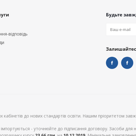
луги
Будьте завжд
ння-відповідь
ди
Залишайтеся
х кабінетів до нових стандартів освіти. Нашим пріоритетом завжд
 імпортуються - уточнюйте до підписання договору. Засоби для н
 розрахунку курсу
23,66 грн.
на
10.12.2019
. Мінімальне замовлення 