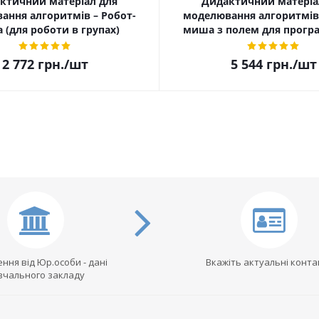
ктичний матеріал для
Дидактичний матеріа
ання алгоритмів – Робот-
моделювання алгоритмів 
(для роботи в групах)
миша з полем для прогр
2 772
грн.
/шт
5 544
грн.
/шт
ння від Юр.особи - дані
Вкажіть актуальні конта
вчального закладу