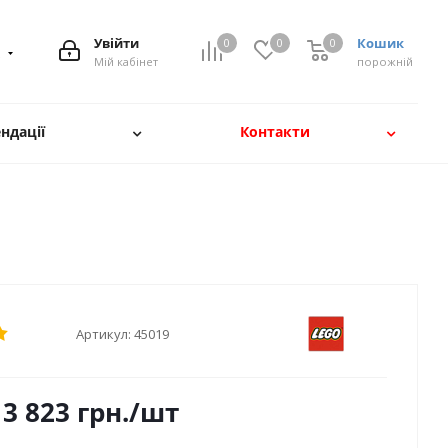
Увійти
Кошик
0
0
0
8
Мій кабінет
порожній
ндації
Контакти
Артикул:
45019
3 823
грн.
/шт