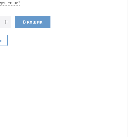
 дешевше?
В кошик
ь