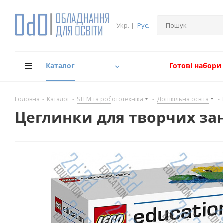
Укр.
|
Рус.
Каталог
Готові набори
Головна
-
Каталог
-
STEM та робототехніка
-
Дошкільна освіта
-
Цеглинки для творчих з