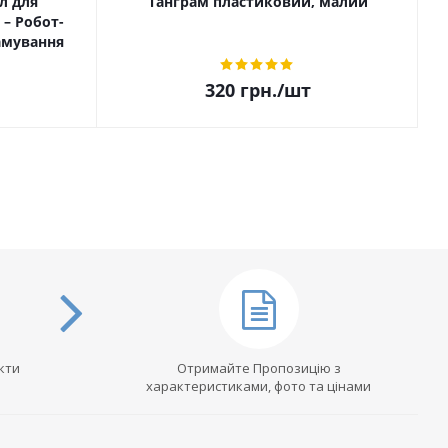
л для
Танграм пластиковий, малий
– Робот-
амування
320
грн.
/шт
кти
Отримайте Пропозицію з
характеристиками, фото та цінами