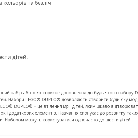
 кольорів та безліч
сти дітей.
зовий набір або ж як корисне доповнення до будь якого набору 
тей. Набори LEGO® DUPLO® дозволяють створити будь-яку модель
 LEGO® DUPLO® – це втілення мрії дітей, яким цікаво відтворюва
рок і додаткових елементів. Навчання спонукає до розвитку таки
уяви. Набором можуть користуватися одночасно до шести дітей.