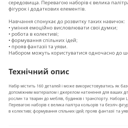
середовища. Перевагою наборів є велика палітра
фігурок і додаткових елементів.
Навчання спонукає до розвитку таких навичок:
• уміння емоційно висловлювати свої думки;
• робота в колективі;
• формування спільних ідей;
• прояв фантазії та уяви.
Набором можуть користуватися одночасно до ше
Технічний опис
Набір містить 160 деталей і може використовуватись як ба
допоміжним матеріалом і джерелом натхнення для ваших ді
рослин та тварин до меблів, будинків і транспорту. Набори
Перевагою наборів є велика палітра кольорів та безліч фігу
в колективі; формування спільних ідей; прояв фантазії та 