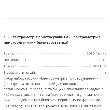
1.3. Електрометр з пристосуванням - Електрометри з
пристосуванням» (електростатика)
Бренд
2D3D Фізика
Постачальник
2Д3Д
Артикул
Ф511.3-1
Відображати на сайті
Y
Набір лабораторний «Електрометри з пристосуванням»
(електростатика) призначений для використання в
загальноосвітніх середніх та вищих навчальних закладах, в
кабінетах фізики, вчителем (викладачем) та учнями при
виконанні демонстраційного експерименту по фізичному
практикуму при вивченні розділів електрика та магнетизм