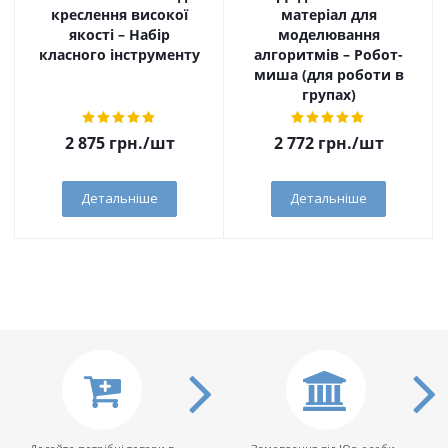
креслення високої
матеріал для
якості – Набір
моделювання
класного інструменту
алгоритмів – Робот-
миша (для роботи в
групах)
2 875
грн.
/шт
2 772
грн.
/шт
Детальніше
Детальніше