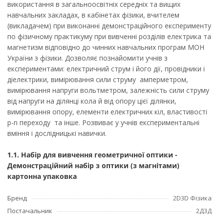
використання в загальноосвітніх середніх та вищих
навчальних закладах, в кабінетах фізики, вчителем
(викладачем) при виконанні демонстраційного експерименту
по фізичному практикуму при вивченні розділів електрика та
магнетизм відповідно до чинних навчальних програм МОН
України з фізики. Дозволяє познайомити учнів з
експериментами: електричний струм і його дії, провідники і
діелектрики, вимірювання сили струму амперметром,
вимірювання напруги вольтметром, залежність сили струму
від напруги на ділянці кола й від опору цієї ділянки,
вимірювання опору, елементи електричних кіл, властивості
р-n переходу та інше. Розвиває у учнів експериментальні
вміння i дослідницькі навички.
1.1. Набір для вивчення геометричної оптики -
Демонстраційний набір з оптики (з магнітами)
картонна упаковка
Бренд
2D3D Фізика
Постачальник
2Д3Д