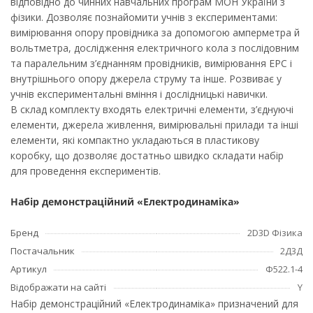
відповідно до чинних навчальних програм МОН України з
фізики. Дозволяє познайомити учнів з експериментами:
вимірювання опору провідника за допомогою амперметра й
вольтметра, дослідження електричного кола з послідовним
та паралельним з’єднанням провідників, вимірювання ЕРС і
внутрішнього опору джерела струму та інше. Розвиває у
учнів експериментальні вміння i дослідницькі навички.
В склад комплекту входять електричні елементи, з’єднуючі
елементи, джерела живлення, вимірювальні прилади та інші
елементи, які компактно укладаються в пластикову
коробку, що дозволяє достатньо швидко складати набір
для проведення експериментів.
Набір демонстраційний «Електродинаміка»
Бренд
2D3D Фізика
Постачальник
2Д3Д
Артикул
Ф522.1-4
Відображати на сайті
Y
Набір демонстраційний «Електродинаміка» призначений для