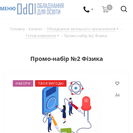
0
МЕНЮ
Головна
-
Каталог
-
Обладнання загального призначення
-
Готові комплекти
-
Промо-набір №2 Фізика
Промо-набір №2 Фізика
НАБОРИ
ТВОЯ ВИГОДА!