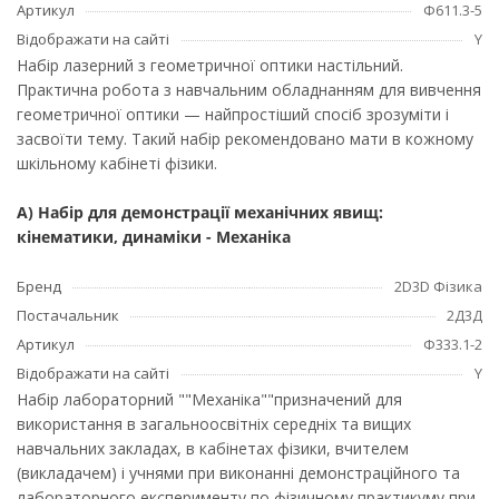
Артикул
Ф611.3-5
Відображати на сайті
Y
Набір лазерний з геометричної оптики настільний.
Практична робота з навчальним обладнанням для вивчення
геометричної оптики — найпростіший спосіб зрозуміти і
засвоїти тему. Такий набір рекомендовано мати в кожному
шкільному кабінеті фізики.
А) Набір для демонстрації механічних явищ:
кінематики, динаміки - Механіка
Бренд
2D3D Фізика
Постачальник
2Д3Д
Артикул
Ф333.1-2
Відображати на сайті
Y
Набір лабораторний ""Механіка""призначений для
використання в загальноосвітніх середніх та вищих
навчальних закладах, в кабінетах фізики, вчителем
(викладачем) і учнями при виконанні демонстраційного та
лабораторного експерименту по фізичному практикуму при