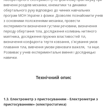
вивченні розділів механіки, кінематики та динаміки
обертального руху відповідно до чинних навчальних
програм МОН України з фізики. Дозволяє познайомити учнів
з основними положеннями механіки, провести
експерименти визначення густини речовини, визначення
періоду обертання тіла, дослідження коливань нитяного
маятника, дослідження пружних властивостей тіл,
визначення коефіцієнта тертя ковзання, з`ясування умов
плавання тіла, вивчення умови рівноваги важеля, та інше.
Розвиває у учнів експериментальні вміння i дослідницькі
навички.
Технічний опис
1.3. Електрометр з пристосуванням - Електрометри з
пристосуванням» (електростатика)