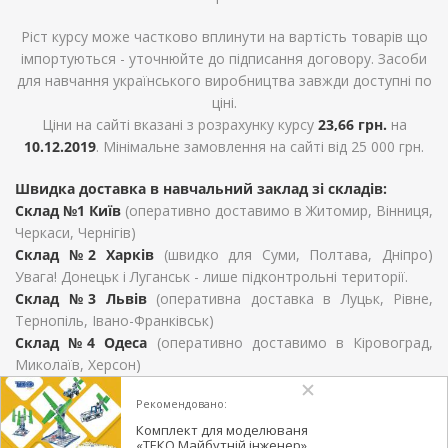
Ріст курсу може частково вплинути на вартість товарів що
імпортуються - уточнюйте до підписання договору. Засоби
для навчання українського виробництва завжди доступні по
ціні.
Ціни на сайті вказані з розрахунку курсу
23,66 грн.
на
10.12.2019
. Мінімальне замовлення на сайті від 25 000 грн.
Швидка доставка в навчальний заклад зі складів:
Склад №1 Київ
(оперативно доставимо в Житомир, Вінниця,
Черкаси, Чернігів)
Склад №2 Харків
(швидко для Суми, Полтава, Дніпро)
Увага! Донецьк і Луганськ - лише підконтрольні території.
Склад №3 Львів
(оперативна доставка в Луцьк, Рівне,
Тернопіль, Івано-Франківськ)
Склад №4 Одеса
(оперативно доставимо в Кіровоград,
Миколаїв, Херсон)
Для Закарпатської області, Хмельницький, Чернівців та
Рекомендовано:
Запоріжжя терміни визначаються умовами договору
Комплект для моделюваня
поставки.
«ТЕКО Майбутній інженер»