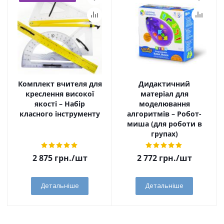
Комплект вчителя для
Дидактичний
креслення високої
матеріал для
якості – Набір
моделювання
класного інструменту
алгоритмів – Робот-
миша (для роботи в
групах)
2 875
грн.
/шт
2 772
грн.
/шт
Детальніше
Детальніше