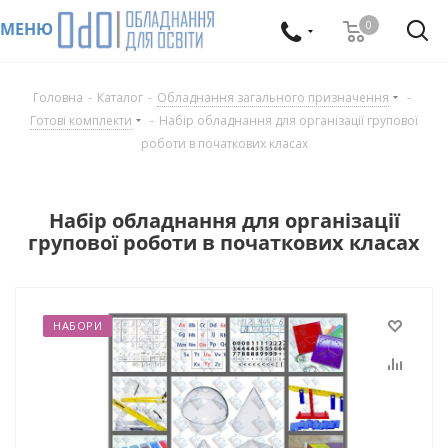
0
МЕНЮ
Головна
-
Каталог
-
Обладнання загального призначення
-
Готові комплекти
-
Набір обладнання для організації групової
роботи в початкових класах
Набір обладнання для організації
групової роботи в початкових класах
НАБОРИ