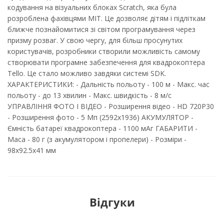
кодування на візуальних блоках Scratch, яка була
розроблена фахівцями MIT. Це дозволяє дітям і підліткам
ближче познайомитися зі світом програмування через
призму розваг. У свою чергу, для більш просунутих
користувачів, розробники створили можливість самому
створювати програмне забезпечення для квадрокоптера
Tello. Це стало можливо завдяки системі SDK.
ХАРАКТЕРИСТИКИ: - Дальність польоту - 100 м - Макс. час
польоту - до 13 хвилин - Макс. швидкість - 8 м/с
УПРАВЛІННЯ ФОТО І ВІДЕО - Розширення відео - HD 720P30
- Розширення фото - 5 Мп (2592x1936) АКУМУЛЯТОР -
Ємність батареї квадрокоптера - 1100 мАг ГАБАРИТИ -
Маса - 80 г (з акумулятором і пропелери) - Розмiри -
98х92.5х41 мм
Відгуки