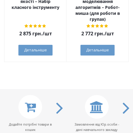
якості – Набір
моделювання
класного інструменту
алгоритмів – Робот-
миша (для роботи в
групах)
2 875
грн.
/шт
2 772
грн.
/шт
Детальніше
Детальніше
Додайте потрібні товари в
Замовлення від Юр.особи -
кошик
дані навчального закладу