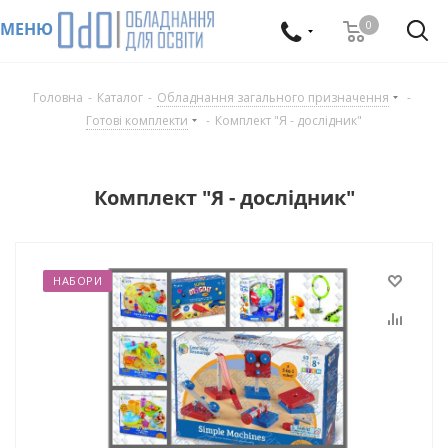
0
МЕНЮ
Головна
-
Каталог
-
Обладнання загального призначення
-
Готові комплекти
-
Комплект "Я - дослідник"
Комплект "Я - дослідник"
НАБОРИ