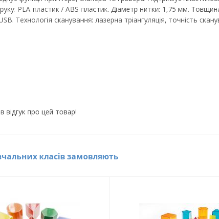
 друку: PLA-пластик / ABS-пластик. Діаметр нитки: 1,75 мм. Товщи
/ USB. Технологія сканування: лазерна тріангуляція, точність скану
в відгук про цей товар!
вчальних класів замовляють