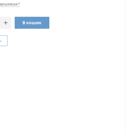
 дешевше?
В кошик
ь