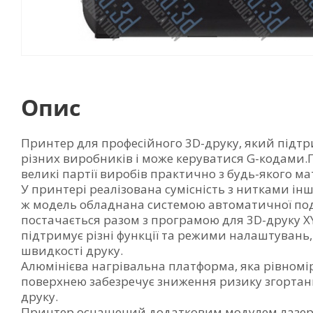
Опис
Принтер для професійного 3D-друку, який підтр
різних виробників і може керуватися G-кодами.
великі партії виробів практично з будь-якого ма
У принтері реалізована сумісність з нитками ін
ж модель обладнана системою автоматичної под
постачається разом з програмою для 3D-друку XY
підтримує різні функції та режими налаштувань
швидкості друку.
Алюмінієва нагрівальна платформа, яка рівномі
поверхнею забезречує зниження ризику згортанн
друку.
Принтер оснащений додатковим модулем лазер