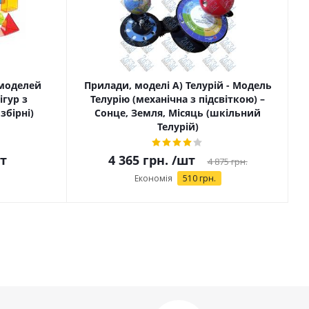
 моделей
Прилади, моделі А) Телурій - Модель
ігур з
Телурію (механічна з підсвіткою) –
збірні)
Сонце, Земля, Місяць (шкільний
Телурій)
т
4 365
грн.
/шт
4 875
грн.
Економія
510
грн.