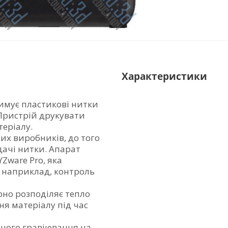
Характеристики
имує пластикові нитки
Пристрій друкувати
теріалу.
ших виробників, до того
ачі нитки. Апарат
Zware Pro, яка
, наприклад, контроль
рно розподіляє тепло
я матеріалу під час
ного гравіювання на