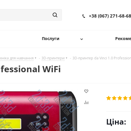
+38 (067) 271-68-6
Послуги
Рекоме
хніка для навчання
-
3D-принтери
-
3D-принтер da Vinci 1.0 Profession
fessional WiFi
Ціна: