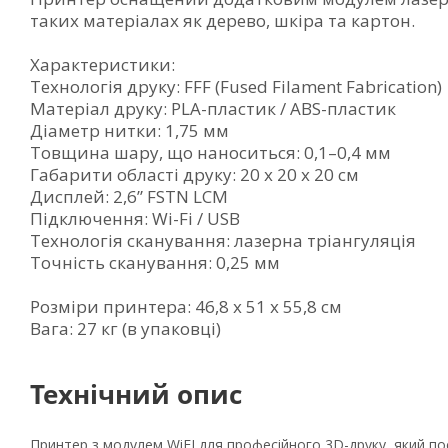
таких матеріалах як дерево, шкіра та картон.
Характеристики:
Технологія друку: FFF (Fused Filament Fabrication)
Матеріал друку: PLA-пластик / ABS-пластик
Діаметр нитки: 1,75 мм
Товщина шару, що наноситься: 0,1–0,4 мм
Габарити області друку: 20 х 20 х 20 см
Дисплей: 2,6” FSTN LCM
Підключення: Wi-Fi / USB
Технологія сканування: лазерна тріангуляція
Точність сканування: 0,25 мм
Розміри принтера: 46,8 x 51 x 55,8 см
Вага: 27 кг (в упаковці)
Технічний опис
Принтер з модулем WiFI для професійного 3D-друку, який поє