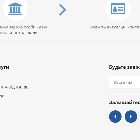
ння від Юр.особи - дані
Вкажіть актуальні конта
вчального закладу
луги
Будьте завжд
ння-відповідь
ди
Залишайтеся