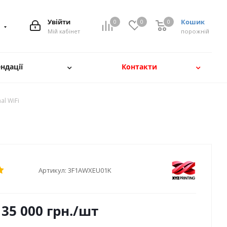
Увійти
Кошик
0
0
0
8
Мій кабінет
порожній
ндації
Контакти
al WiFi
Артикул:
3F1AWXEU01K
35 000
грн.
/шт