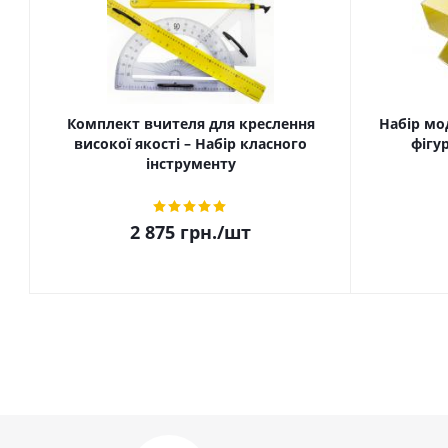
Комплект вчителя для креслення
Набір мо
високої якості – Набір класного
фігу
інструменту
2 875
грн.
/шт