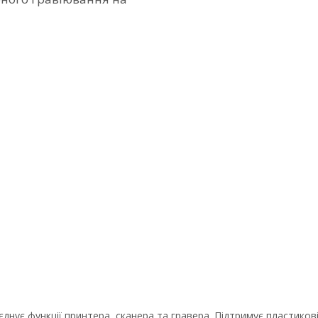
днує функції принтера, сканера та гравера. Підтримує пластикові