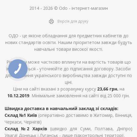
2014 - 2026 © Odo - інтернет-магазин
Версія для друку
ОДО - це якісне обладнання для предметних кабінетів до
нових стандартів освіти. Нашим пріоритетом завжди будуть
навчальні товари високої якості.
Ріст курсу може частково вплинути на вартість товарів що
імпортуються - уточнюйте до підписання договору. Засоби
для навчання українського виробництва завжди доступні по
ціні.
Ціни на сайті вказані з розрахунку курсу
23,66 грн.
на
10.12.2019
. Мінімальне замовлення на сайті від 25 000 грн.
Швидка доставка в навчальний заклад зі складів:
Склад №1 Київ
(оперативно доставимо в Житомир, Вінниця,
Черкаси, Чернігів)
Склад №2 Харків
(швидко для Суми, Полтава, Дніпро)
Увага! Донецьк і Луганськ - лише підконтрольні території.