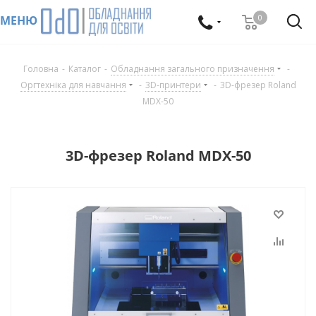
0
МЕНЮ
Головна
-
Каталог
-
Обладнання загального призначення
-
Оргтехніка для навчання
-
3D-принтери
-
3D-фрезер Roland
MDX-50
3D-фрезер Roland MDX-50