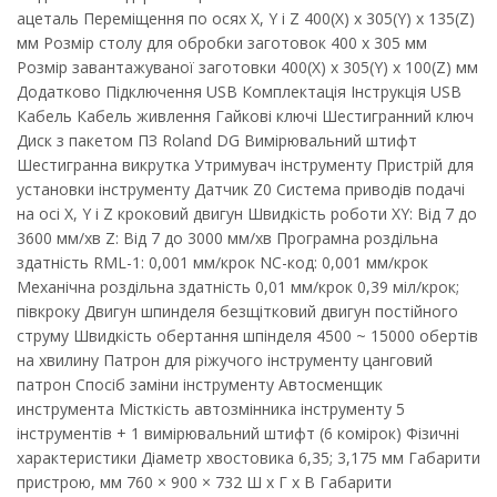
ацеталь Переміщення по осях X, Y і Z 400(X) x 305(Y) x 135(Z)
мм Розмір столу для обробки заготовок 400 x 305 мм
Розмір завантажуваної заготовки 400(X) x 305(Y) x 100(Z) мм
Додатково Підключення USB Комплектація Інструкція USB
Кабель Кабель живлення Гайкові ключі Шестигранний ключ
Диск з пакетом ПЗ Roland DG Вимірювальний штифт
Шестигранна викрутка Утримувач інструменту Пристрій для
установки інструменту Датчик Z0 Система приводів подачі
на осі X, Y і Z кроковий двигун Швидкість роботи XY: Від 7 до
3600 мм/хв Z: Від 7 до 3000 мм/хв Програмна роздільна
здатність RML-1: 0,001 мм/крок NC-код: 0,001 мм/крок
Механічна роздільна здатність 0,01 мм/крок 0,39 міл/крок;
півкроку Двигун шпинделя безщітковий двигун постійного
струму Швидкість обертання шпінделя 4500 ~ 15000 обертів
на хвилину Патрон для ріжучого інструменту цанговий
патрон Спосіб заміни інструменту Автосменщик
инструмента Місткість автозмінника інструменту 5
інструментів + 1 вимірювальний штифт (6 комірок) Фізичні
характеристики Діаметр хвостовика 6,35; 3,175 мм Габарити
пристрою, мм 760 × 900 × 732 Ш x Г x В Габарити