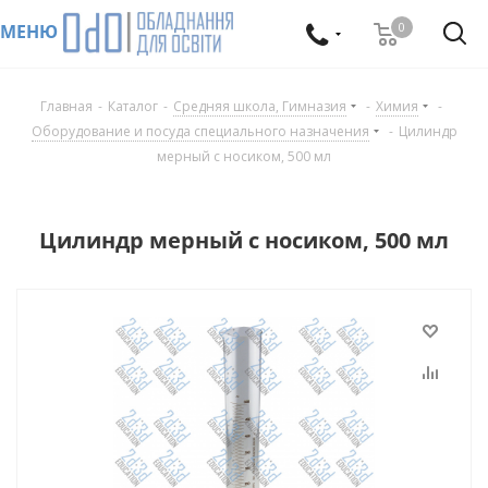
0
МЕНЮ
Главная
-
Каталог
-
Средняя школа, Гимназия
-
Химия
-
Оборудование и посуда специального назначения
-
Цилиндр
мерный с носиком, 500 мл
Цилиндр мерный с носиком, 500 мл