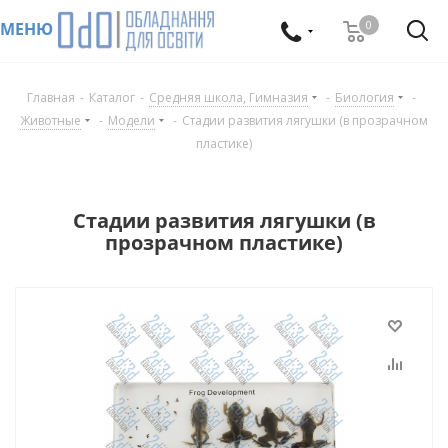
0
МЕНЮ
Главная
-
Каталог
-
Средняя школа, Гимназия
-
Биология
-
Животные
-
Модели
-
Стадии развития лягушки (в прозрачном
пластике)
Стадии развития лягушки (в
прозрачном пластике)