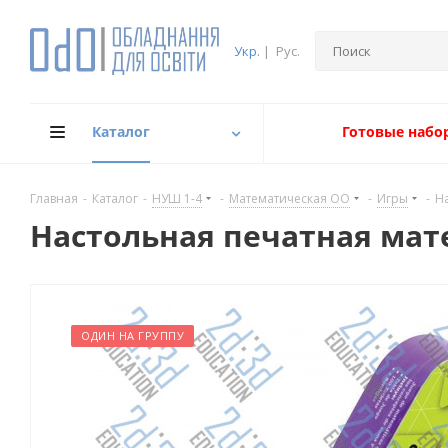
Укр.
|
Рус.
Каталог
Готовые набо
Главная
-
Каталог
-
НУШ 1-4
-
Математическая ОО
-
Игры
-
Н
Настольная печатная мат
ОДИН НА ГРУППУ