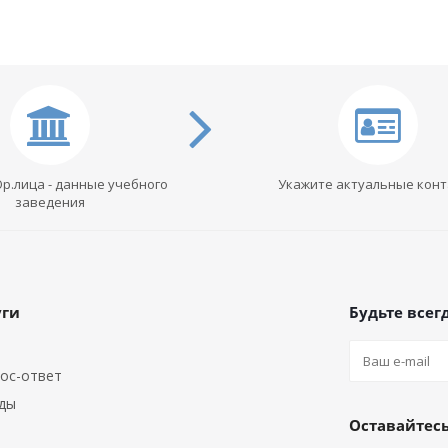
Юр.лица - данные учебного
Укажите актуальные кон
заведения
уги
Будьте всегд
ос-ответ
ды
Оставайтесь