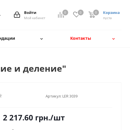
Войти
Корзина
0
0
0
Мой кабинет
пуста
ндации
Контакты
ие и деление"
Артикул:
LER 3039
2 217.60
грн.
/шт