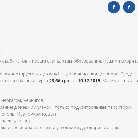
ти
х кабинетов к новым стандартам образования. Нашим приорите
в импортируемых - уточняйте до подписания договора. Средств
азаны из расчета курса
23,66 грн.
на
10.12.2019
. Минимальный зак
 Черкассы, Чернигов)
мание! Донецк и Луганск - только подконтрольные территории.
рнополь, Ивано-Франковск)
лаев, Херсон)
ожье сроки определяются условиями договора поставки.