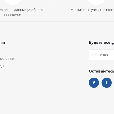
Юр.лица - данные учебного
Укажите актуальные кон
заведения
уги
Будьте всегд
ос-ответ
ды
Оставайтесь