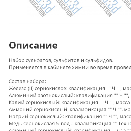
Описание
Набор сульфатов, сульфитов и сульфидов.
Применяется в кабинете химии во время прове
Состав набора:
Железо (II) сернокислое: квалификация "" Ч "", мас
Алюминий азотнокислый: квалификация "" Ч "", м
Калий сернокислый: квалификация "" Ч "", масса 
Аммоний сернокислый: квалификация "" Ч "", мас
Натрий сернокислый: квалификация "" Ч "", масса
Медь сернокислая 5-вод .: квалификация "" Техно 
Алюминий сернокислый: квалификация "" чда "", 