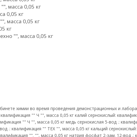
", масса 0,05 кг
а 0,05 кг
, масса 0,05 кг
05 кг
хно "", масса 0,05 кг
бинете химии во время проведения демонстрационных и лаборато
квалификация "" Ч "", масса 0,05 кг калий сернокислый: квалифик
лификация "" Ч "", масса 0,05 кг медь сернокислая 5-вод .: квали
вод .: квалификация "" ТЕХ "", масса 0,05 кг кальций сернокислый:
квалификация "". "", масса 0,05 кг натрия фосфат 2-зам. 12-вод .: 