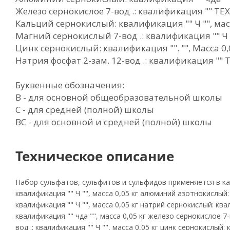
Железо сернокислое 7-вод .: квалификация "" ТЕХ "
Кальций сернокислый: квалификация "" Ч "", масс
Магний сернокислый 7-вод .: квалификация "" Ч ""
Цинк сернокислый: квалификация "". "", Масса 0,
Натрия фосфат 2-зам. 12-вод .: квалификация "" Те
Буквенные обозначения:
В - для основной общеобразовательной школы
С - для средней (полной) школы
ВС - для основной и средней (полной) школы
Техническое описание
Набор сульфатов, сульфитов и сульфидов применяется в ка
квалификация "" Ч "", масса 0,05 кг алюминий азотнокислый: 
квалификация "" Ч "", масса 0,05 кг натрий сернокислый: ква
квалификация "" чда "", масса 0,05 кг железо сернокислое 7-
вод .: квалификация "" Ч "", масса 0,05 кг цинк сернокислый: 