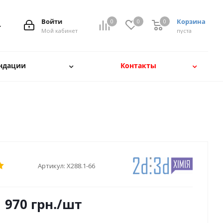
Войти
Корзина
0
0
0
Мой кабинет
пуста
ндации
Контакты
Артикул:
Х288.1-66
970
грн.
/шт