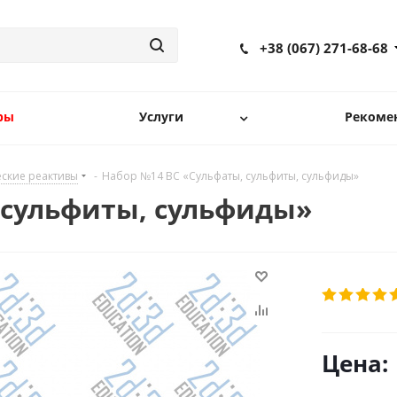
+38 (067) 271-68-68
ры
Услуги
Рекоме
ские реактивы
-
Набор №14 ВС «Сульфаты, сульфиты, сульфиды»
 сульфиты, сульфиды»
Цена: