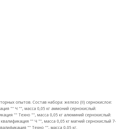
рных опытов. Состав набора: железо (II) сернокислое:
ация "" Ч "", масса 0,05 кг аммоний сернокислый:
фикация "" Техно "", масса 0,05 кг алюминий сернокислый:
 квалификация "" Ч "", масса 0,05 кг магний сернокислый 7-
квалификация "" Техно "", масса 0,05 кг.