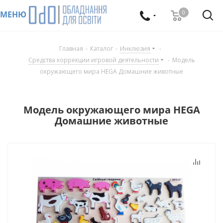
0
МЕНЮ
Главная
-
Каталог
-
Инклюзия
-
Средства коррекции игровой деятельности
-
Модель
окружающего мира HEGA Домашние животные
Модель окружающего мира HEGA
Домашние животные