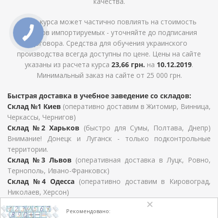
качества.
Рост курса может частично повлиять на стоимость
товаров импортируемых - уточняйте до подписания
договора. Средства для обучения украинского
производства всегда доступны по цене. Цены на сайте
указаны из расчета курса
23,66 грн.
на
10.12.2019
.
Минимальный заказ на сайте от 25 000 грн.
Быстрая доставка в учебное заведение со складов:
Склад №1 Киев
(оперативно доставим в Житомир, Винница,
Черкассы, Чернигов)
Склад №2 Харьков
(быстро для Сумы, Полтава, Днепр)
Внимание! Донецк и Луганск - только подконтрольные
территории.
Склад №3 Львов
(оперативная доставка в Луцк, Ровно,
Тернополь, Ивано-Франковск)
Склад №4 Одесса
(оперативно доставим в Кировоград,
Николаев, Херсон)
Для Закарпатской области, Хмельницкий, Черновцы и
Рекомендовано:
Запорожье сроки определяются условиями договора