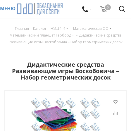
0
МЕНЮ
Главная
-
Каталог
-
НУШ 1-4
-
Математическая ОО
-
Математический планшет Геоборд
-
Дидактические средства
Развивающие игры Воскобовича – Набор геометрических досок
Дидактические средства
Развивающие игры Воскобовича –
Набор геометрических досок