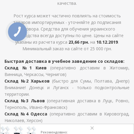
качества.
Рост курса может частично повлиять на стоимость
товаров импортируемых - уточняйте до подписания
договора. Средства для обучения украинского
производства всегда доступны по цене. Цены на сайте
указаны из расчета курса
23,66 грн.
на
10.12.2019
.
Минимальный заказ на сайте от 25 000 грн.
Быстрая доставка в учебное заведение со складов:
Склад №1 Киев
(оперативно доставим в Житомир,
Винница, Черкассы, Чернигов)
Склад №2 Харьков
(быстро для Сумы, Полтава, Днепр)
Внимание! Донецк и Луганск - только подконтрольные
территории.
Склад №3 Львов
(оперативная доставка в Луцк, Ровно,
Тернополь, Ивано-Франковск)
Склад №4 Одесса
(оперативно доставим в Кировоград,
Николаев, Херсон)
Для Закарпатской области, Хмельницкий, Черновцы и
Рекомендовано:
Запорожье сроки определяются условиями договора