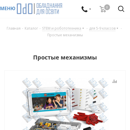
0
МЕНЮ
Главная
-
Каталог
-
STEM и робототехника
-
для 5-9 классов
-
Простые механизмы
Простые механизмы