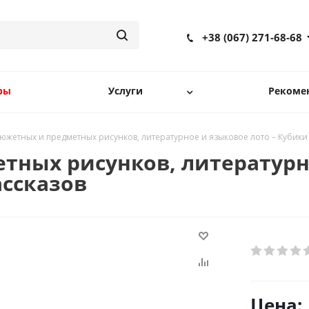
+38 (067) 271-68-68
ры
Услуги
Рекоме
южетных и предметных рисунков, литературное и языковое лото – Кубики 
тных рисунков, литературно
ассказов
Цена: