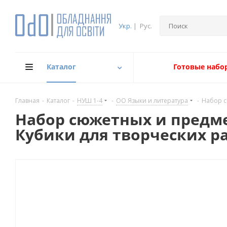
Укр.
|
Рус.
Каталог
Готовые набо
Главная
-
Каталог
-
НУШ 1-4
-
ОО Языки и литература
-
Набор с
Набор сюжетных и предме
Кубики для творческих р