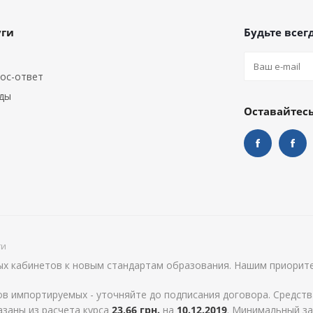
уги
Будьте всегд
ос-ответ
ды
Оставайтесь
ти
х кабинетов к новым стандартам образования. Нашим приорите
в импортируемых - уточняйте до подписания договора. Средств
азаны из расчета курса
23,66 грн.
на
10.12.2019
. Минимальный зак