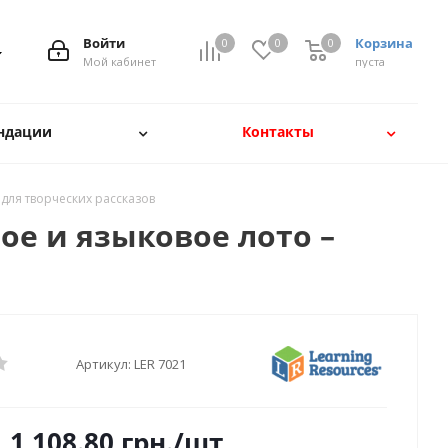
Войти
Корзина
0
0
0
Мой кабинет
пуста
ндации
Контакты
для творческих рассказов
е и языковое лото –
Артикул:
LER 7021
1 108.80
грн.
/шт