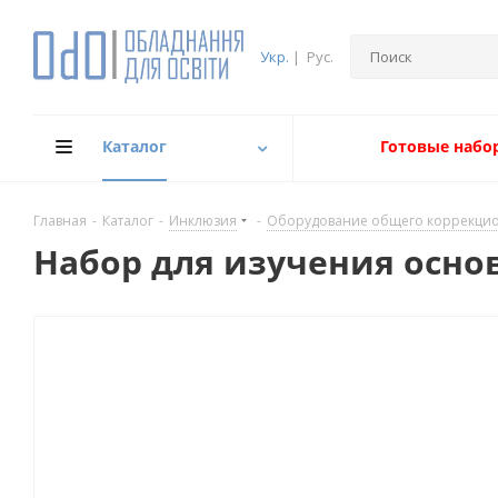
Укр.
|
Рус.
Каталог
Готовые набо
Главная
-
Каталог
-
Инклюзия
-
Оборудование общего коррекци
Набор для изучения осно