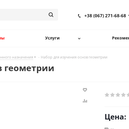
+38 (067) 271-68-68
ры
Услуги
Рекоме
онного назначения
-
Набор для изучения основ геометрии
в геометрии
Цена: