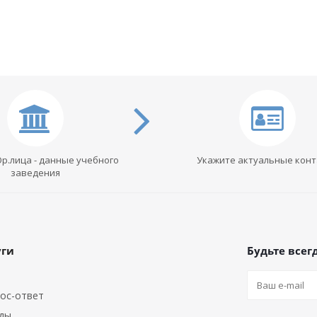
Юр.лица - данные учебного
Укажите актуальные кон
заведения
уги
Будьте всегд
ос-ответ
ды