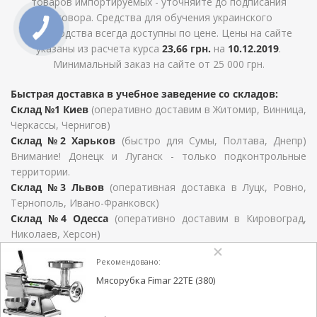
товаров импортируемых - уточняйте до подписания
договора. Средства для обучения украинского
производства всегда доступны по цене. Цены на сайте
указаны из расчета курса
23,66 грн.
на
10.12.2019
.
Минимальный заказ на сайте от 25 000 грн.
Быстрая доставка в учебное заведение со складов:
Склад №1 Киев
(оперативно доставим в Житомир, Винница,
Черкассы, Чернигов)
Склад №2 Харьков
(быстро для Сумы, Полтава, Днепр)
Внимание! Донецк и Луганск - только подконтрольные
территории.
Склад №3 Львов
(оперативная доставка в Луцк, Ровно,
Тернополь, Ивано-Франковск)
Склад №4 Одесса
(оперативно доставим в Кировоград,
Николаев, Херсон)
Для Закарпатской области, Хмельницкий, Черновцы и
Рекомендовано:
Запорожье сроки определяются условиями договора
поставки.
Мясорубка Fimar 22TE (380)