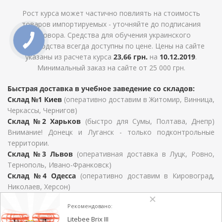
Рост курса может частично повлиять на стоимость
товаров импортируемых - уточняйте до подписания
договора. Средства для обучения украинского
производства всегда доступны по цене. Цены на сайте
указаны из расчета курса
23,66 грн.
на
10.12.2019
.
Минимальный заказ на сайте от 25 000 грн.
Быстрая доставка в учебное заведение со складов:
Склад №1 Киев
(оперативно доставим в Житомир, Винница,
Черкассы, Чернигов)
Склад №2 Харьков
(быстро для Сумы, Полтава, Днепр)
Внимание! Донецк и Луганск - только подконтрольные
территории.
Склад №3 Львов
(оперативная доставка в Луцк, Ровно,
Тернополь, Ивано-Франковск)
Склад №4 Одесса
(оперативно доставим в Кировоград,
Николаев, Херсон)
Для Закарпатской области, Хмельницкий, Черновцы и
Рекомендовано:
Запорожье сроки определяются условиями договора
поставки.
Litebee Brix III