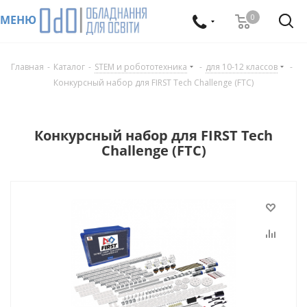
0
МЕНЮ
Главная
-
Каталог
-
STEM и робототехника
-
для 10-12 классов
-
Конкурсный набор для FIRST Tech Challenge (FTC)
Конкурсный набор для FIRST Tech
Challenge (FTC)