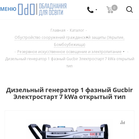
0
МЕНЮ
Главная
-
Каталог
-
Обустройство сооружений гражданской защиты (Укрытие,
Бомбоубежища)
-
Резервное искусственное освещение и электропитание
-
Дизельный генератор 1 фазный Gucbir Электростарт 7 kWa открытый
тип
Дизельный генератор 1 фазный Gucbir
Электростарт 7 kWa открытый тип